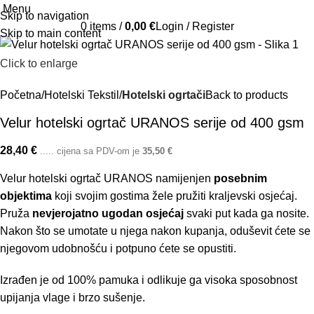
Menu
Skip to navigation
0
items
/
0,00
€
Login / Register
Skip to main content
Click to enlarge
Početna
Hotelski Tekstil
Hotelski ogrtači
Back to products
Velur hotelski ogrtač URANOS serije od 400 gsm
28,40
€
..... cijena sa PDV-om je
35,50
€
Velur hotelski ogrtač URANOS namijenjen
posebnim
objektima
koji svojim gostima žele pružiti kraljevski osjećaj.
Pruža
nevjerojatno ugodan osjećaj
svaki put kada ga nosite.
Nakon što se umotate u njega nakon kupanja, oduševit ćete se
njegovom udobnošću i potpuno ćete se opustiti.
Izrađen je od 100% pamuka i odlikuje ga visoka sposobnost
upijanja vlage i brzo sušenje.