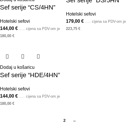
Sef serije “DS/5HN”
Sef serije “CS/4HN”
Hotelski sefovi
Hotelski sefovi
179,00
€
..... cijena sa PDV-om je
144,00
€
..... cijena sa PDV-om je
223,75
€
180,00
€
Dodaj u košaricu
Sef serije “HDE/4HN”
Hotelski sefovi
144,00
€
..... cijena sa PDV-om je
180,00
€
1
2
→