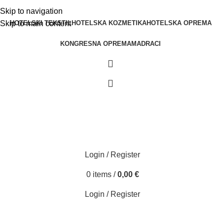
Skip to navigation
HOTELSKI TEKSTIL
HOTELSKA KOZMETIKA
HOTELSKA OPREMA
Skip to main content
KONGRESNA OPREMA
MADRACI
Login / Register
0
items
/
0,00
€
Login / Register