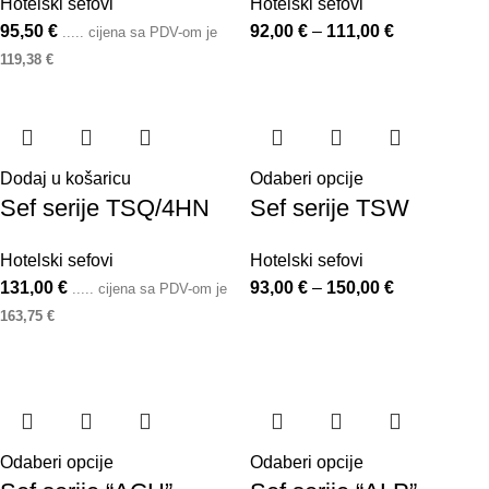
Hotelski sefovi
Hotelski sefovi
95,50
€
92,00
€
–
111,00
€
..... cijena sa PDV-om je
119,38
€
Dodaj u košaricu
Odaberi opcije
Sef serije TSQ/4HN
Sef serije TSW
Hotelski sefovi
Hotelski sefovi
131,00
€
93,00
€
–
150,00
€
..... cijena sa PDV-om je
163,75
€
Odaberi opcije
Odaberi opcije