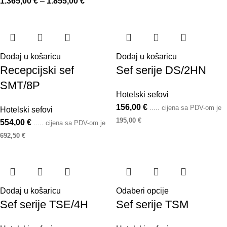
1.365,00
€
–
1.855,00
€
Dodaj u košaricu
Dodaj u košaricu
Recepcijski sef
Sef serije DS/2HN
SMT/8P
Hotelski sefovi
156,00
€
..... cijena sa PDV-om je
Hotelski sefovi
195,00
€
554,00
€
..... cijena sa PDV-om je
692,50
€
Dodaj u košaricu
Odaberi opcije
Sef serije TSE/4H
Sef serije TSM