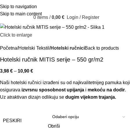
Skip to navigation
Skip to main content
0
items
/
0,00
€
Login / Register
Click to enlarge
Početna
Hotelski Tekstil
Hotelski ručnici
Back to products
Hotelski ručnik MITIS serije – 550 gr/m2
3,98
€
–
10,90
€
Naši hotelski ručnici izrađeni su od najkvalitetnijeg pamuka koji
osigurava
izvrsnu sposobnost upijanja
i
mekoću na dodir
.
Uz atraktivan dizajn odlikuju se
dugim vijekom trajanja.
PESKIRI
Obriši