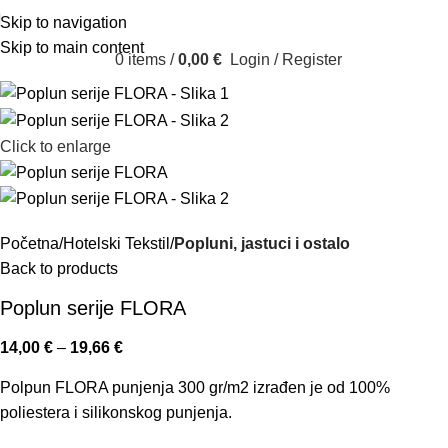
Skip to navigation
Skip to main content
0
items
/
0,00
€
Login / Register
Click to enlarge
Početna
Hotelski Tekstil
Popluni, jastuci i ostalo
Back to products
Poplun serije FLORA
14,00
€
–
19,66
€
Polpun FLORA punjenja 300 gr/m2 izrađen je od 100%
poliestera i silikonskog punjenja.