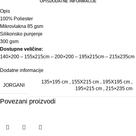
OPIS
DODATNE INFORMACIJE
Opis
100% Poliester
Mikrovlakna 85 gsm
Silikonsko punjenje
300 gsm
Dostupne veličine:
140×200 – 155x215cm – 200×200 – 195x215cm – 215x235cm
Dodatne informacije
135×195 cm
,
155X215 cm
,
195X195 cm
,
JORGANI
195×215 cm
,
215×235 cm
Povezani proizvodi