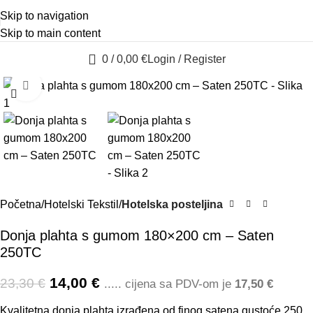
info@ladorica.hr
|
o nama
Skip to navigation
Skip to main content
0
/
0,00
€
Login / Register
Click to enlarge
-40%
Početna
Hotelski Tekstil
Hotelska posteljina
Donja plahta s gumom 180×200 cm – Saten
250TC
14,00
€
23,30
€
..... cijena sa PDV-om je
17,50
€
Kvalitetna donja plahta izrađena od finog satena gustoće 250