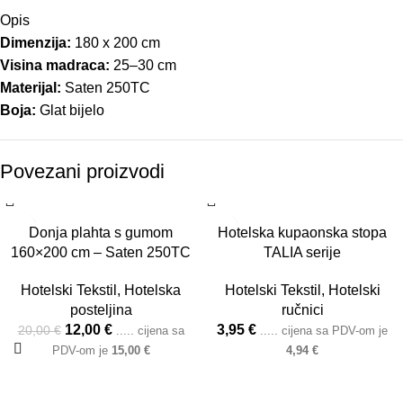
Opis
Dimenzija:
180 x 200 cm
Visina madraca:
25–30 cm
Materijal:
Saten 250TC
Boja:
Glat bijelo
Povezani proizvodi
-40%
Donja plahta s gumom
Hotelska kupaonska stopa
160×200 cm – Saten 250TC
TALIA serije
Hotelski Tekstil
,
Hotelska
Hotelski Tekstil
,
Hotelski
posteljina
ručnici
12,00
€
3,95
€
20,00
€
..... cijena sa
..... cijena sa PDV-om je
PDV-om je
15,00
€
4,94
€