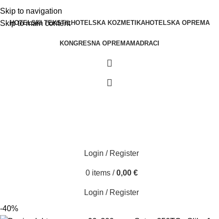
Skip to navigation
HOTELSKI TEKSTIL
HOTELSKA KOZMETIKA
HOTELSKA OPREMA
Skip to main content
KONGRESNA OPREMA
MADRACI
Login / Register
0
items
/
0,00
€
Login / Register
-40%