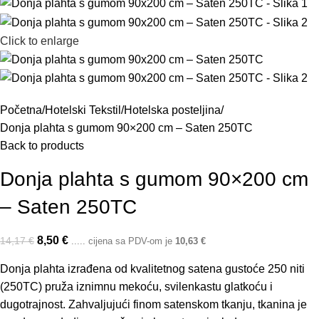
Click to enlarge
Početna
Hotelski Tekstil
Hotelska posteljina
Donja plahta s gumom 90×200 cm – Saten 250TC
Back to products
Donja plahta s gumom 90×200 cm
– Saten 250TC
8,50
€
14,17
€
..... cijena sa PDV-om je
10,63
€
Donja plahta izrađena od kvalitetnog satena gustoće 250 niti
(250TC) pruža iznimnu mekoću, svilenkastu glatkoću i
dugotrajnost. Zahvaljujući finom satenskom tkanju, tkanina je