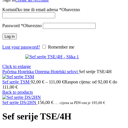
Korisničko ime ili email adresa
*
Obavezno
Password
*
Obavezno
Log in
Lost your password?
Remember me
Click to enlarge
Početna
Hotelska Oprema
Hotelski sefovi
Sef serije TSE/4H
Sef serije TSM
92,00
€
–
111,00
€
Raspon cijena: od 92,00 € do
111,00 €
Back to products
Sef serije DS/2HN
156,00
€
..... cijena sa PDV-om je
195,00
€
Sef serije TSE/4H