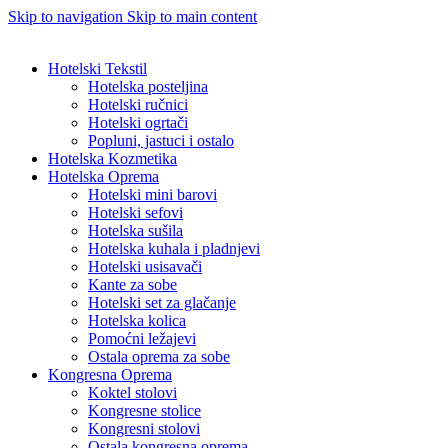
Skip to navigation
Skip to main content
Hotelski Tekstil
Hotelska posteljina
Hotelski ručnici
Hotelski ogrtači
Popluni, jastuci i ostalo
Hotelska Kozmetika
Hotelska Oprema
Hotelski mini barovi
Hotelski sefovi
Hotelska sušila
Hotelska kuhala i pladnjevi
Hotelski usisavači
Kante za sobe
Hotelski set za glačanje
Hotelska kolica
Pomoćni ležajevi
Ostala oprema za sobe
Kongresna Oprema
Koktel stolovi
Kongresne stolice
Kongresni stolovi
Ostala kongresna oprema