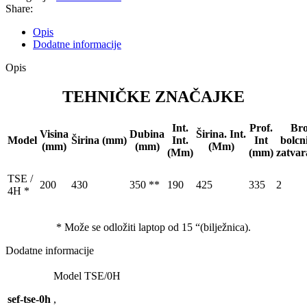
Share:
Opis
Dodatne informacije
Opis
TEHNIČKE ZNAČAJKE
Int.
Prof.
Bro
Visina
Dubina
Širina. Int.
Model
Širina (mm)
Int.
Int
bolcn
(mm)
(mm)
(Mm)
(Mm)
(mm)
zatvar
TSE /
200
430
350 **
190
425
335
2
4H
*
* Može se odložiti laptop od 15 “(bilježnica).
Dodatne informacije
Model TSE/0H
sef-tse-0h
,