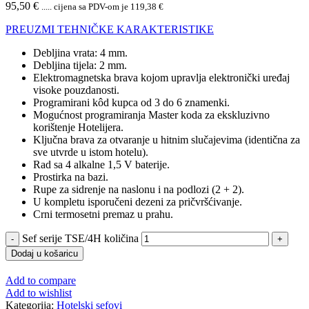
95,50
€
..... cijena sa PDV-om je
119,38
€
PREUZMI TEHNIČKE KARAKTERISTIKE
Debljina vrata: 4 mm.
Debljina tijela: 2 mm.
Elektromagnetska brava kojom upravlja elektronički uređaj
visoke pouzdanosti.
Programirani kôd kupca od 3 do 6 znamenki.
Mogućnost programiranja Master koda za ekskluzivno
korištenje Hotelijera.
Ključna brava za otvaranje u hitnim slučajevima (identična za
sve utvrde u istom hotelu).
Rad sa 4 alkalne 1,5 V baterije.
Prostirka na bazi.
Rupe za sidrenje na naslonu i na podlozi (2 + 2).
U kompletu isporučeni dezeni za pričvršćivanje.
Crni termosetni premaz u prahu.
Sef serije TSE/4H količina
Dodaj u košaricu
Add to compare
Add to wishlist
Kategorija:
Hotelski sefovi