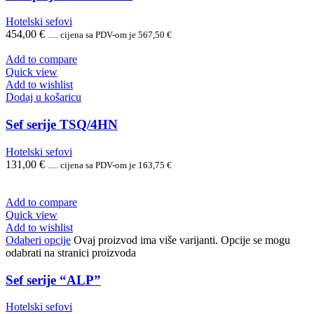
Hotelski sefovi
454,00
€
..... cijena sa PDV-om je
567,50
€
Add to compare
Quick view
Add to wishlist
Dodaj u košaricu
Sef serije TSQ/4HN
Hotelski sefovi
131,00
€
..... cijena sa PDV-om je
163,75
€
Add to compare
Quick view
Add to wishlist
Odaberi opcije
Ovaj proizvod ima više varijanti. Opcije se mogu
odabrati na stranici proizvoda
Sef serije “ALP”
Hotelski sefovi