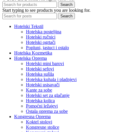
Search
Start typing to see products you are looking for.
Search
Hotelski Tekstil
Hotelska posteljina
Hotelski ručnici
Hotelski ogrtači
Popluni, jastuci i ostalo
Hotelska Kozmetika
Hotelska Oprema
Hotelski mini barovi
Hotelski sefovi
Hotelska sušila
Hotelska kuhala i pladnjevi
Hotelski usisavači
Kante za sobe
Hotelski set za glačanje
Hotelska kolica
Pomoćni ležajevi
Ostala oprema za sobe
Kongresna Oprema
Koktel stolovi
Kongresne stolice