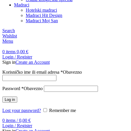
Madraci
Hotelski madraci
Madraci Hit Design
Madraci Moj San
Search
Wishlist
Menu
0
items
0,00
€
Login / Register
Sign in
Create an Account
Korisničko ime ili email adresa
*
Obavezno
Password
*
Obavezno
Log in
Lost your password?
Remember me
0
items
/
0,00
€
Login / Register
Sign in
Create an Account