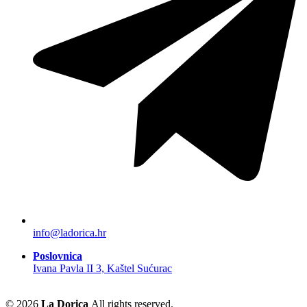
info@ladorica.hr
Poslovnica
Ivana Pavla II 3, Kaštel Sućurac
© 2026
La Dorica
All rights reserved.