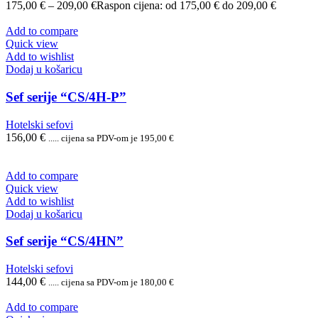
175,00
€
–
209,00
€
Raspon cijena: od 175,00 € do 209,00 €
Add to compare
Quick view
Add to wishlist
Dodaj u košaricu
Sef serije “CS/4H-P”
Hotelski sefovi
156,00
€
..... cijena sa PDV-om je
195,00
€
Add to compare
Quick view
Add to wishlist
Dodaj u košaricu
Sef serije “CS/4HN”
Hotelski sefovi
144,00
€
..... cijena sa PDV-om je
180,00
€
Add to compare