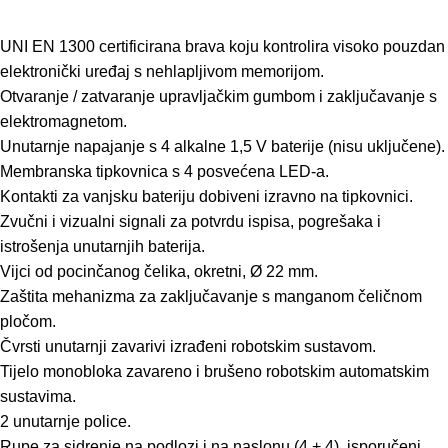
UNI EN 1300 certificirana brava koju kontrolira visoko pouzdan
elektronički uređaj s nehlapljivom memorijom.
Otvaranje / zatvaranje upravljačkim gumbom i zaključavanje s
elektromagnetom.
Unutarnje napajanje s 4 alkalne 1,5 V baterije (nisu uključene).
Membranska tipkovnica s 4 posvećena LED-a.
Kontakti za vanjsku bateriju dobiveni izravno na tipkovnici.
Zvučni i vizualni signali za potvrdu ispisa, pogrešaka i
istrošenja unutarnjih baterija.
Vijci od pocinčanog čelika, okretni, Ø 22 mm.
Zaštita mehanizma za zaključavanje s manganom čeličnom
pločom.
Čvrsti unutarnji zavarivi izrađeni robotskim sustavom.
Tijelo monobloka zavareno i brušeno robotskim automatskim
sustavima.
2 unutarnje police.
Rupe za sidrenje na podlozi i na naslonu (4 + 4), isporučeni