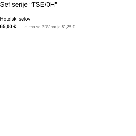
Sef serije “TSE/0H”
Hotelski sefovi
65,00
€
..... cijena sa PDV-om je
81,25
€