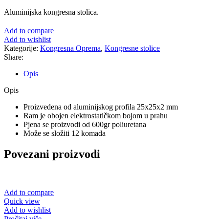
Aluminijska kongresna stolica.
Add to compare
Add to wishlist
Kategorije:
Kongresna Oprema
,
Kongresne stolice
Share:
Opis
Opis
Proizvedena od aluminijskog profila 25x25x2 mm
Ram je obojen elektrostatičkom bojom u prahu
Pjena se proizvodi od 600gr poliuretana
Može se složiti 12 komada
Povezani proizvodi
Add to compare
Quick view
Add to wishlist
Pročitaj više