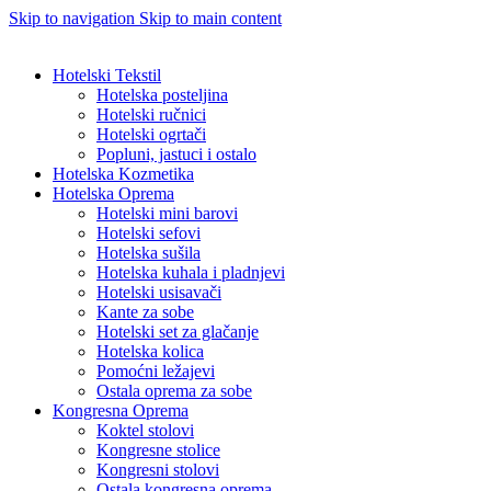
Skip to navigation
Skip to main content
Hotelski Tekstil
Hotelska posteljina
Hotelski ručnici
Hotelski ogrtači
Popluni, jastuci i ostalo
Hotelska Kozmetika
Hotelska Oprema
Hotelski mini barovi
Hotelski sefovi
Hotelska sušila
Hotelska kuhala i pladnjevi
Hotelski usisavači
Kante za sobe
Hotelski set za glačanje
Hotelska kolica
Pomoćni ležajevi
Ostala oprema za sobe
Kongresna Oprema
Koktel stolovi
Kongresne stolice
Kongresni stolovi
Ostala kongresna oprema