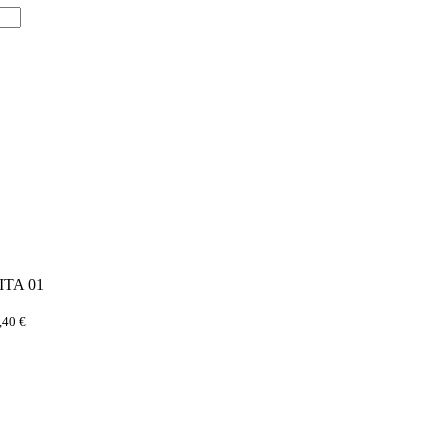
NITA 01
,40
€