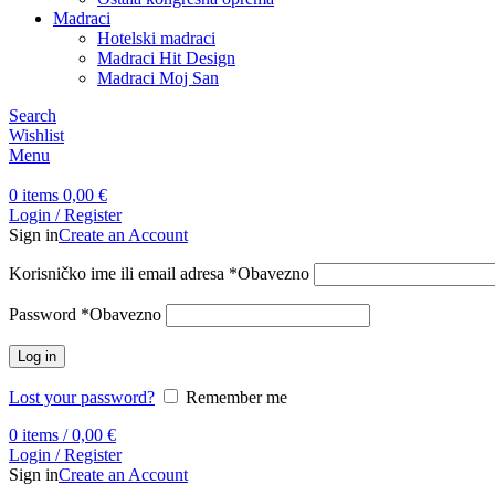
Madraci
Hotelski madraci
Madraci Hit Design
Madraci Moj San
Search
Wishlist
Menu
0
items
0,00
€
Login / Register
Sign in
Create an Account
Korisničko ime ili email adresa
*
Obavezno
Password
*
Obavezno
Log in
Lost your password?
Remember me
0
items
/
0,00
€
Login / Register
Sign in
Create an Account