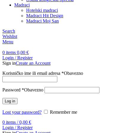
Madraci
Hotelski madraci
Madraci Hit Design
Madraci Moj San
Search
Wishlist
Menu
0
items
0,00
€
Login / Register
Sign in
Create an Account
Korisničko ime ili email adresa
*
Obavezno
Password
*
Obavezno
Log in
Lost your password?
Remember me
0
items
/
0,00
€
Login / Register
Sign in
Create an Account