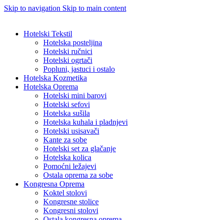
Skip to navigation
Skip to main content
Hotelski Tekstil
Hotelska posteljina
Hotelski ručnici
Hotelski ogrtači
Popluni, jastuci i ostalo
Hotelska Kozmetika
Hotelska Oprema
Hotelski mini barovi
Hotelski sefovi
Hotelska sušila
Hotelska kuhala i pladnjevi
Hotelski usisavači
Kante za sobe
Hotelski set za glačanje
Hotelska kolica
Pomoćni ležajevi
Ostala oprema za sobe
Kongresna Oprema
Koktel stolovi
Kongresne stolice
Kongresni stolovi
Ostala kongresna oprema