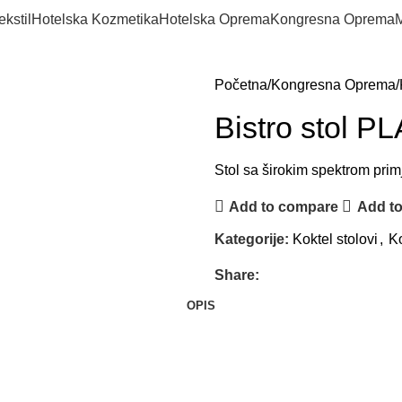
ekstil
Hotelska Kozmetika
Hotelska Oprema
Kongresna Oprema
M
Početna
Kongresna Oprema
Bistro stol P
Stol sa širokim spektrom prim
Add to compare
Add to
Kategorije:
Koktel stolovi
,
K
Share:
OPIS