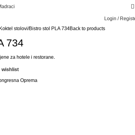
adraci
Login / Regist
Koktel stolovi
Bistro stol PLA 734
Back to products
LA 734
jene za hotele i restorane.
 wishlist
ongresna Oprema