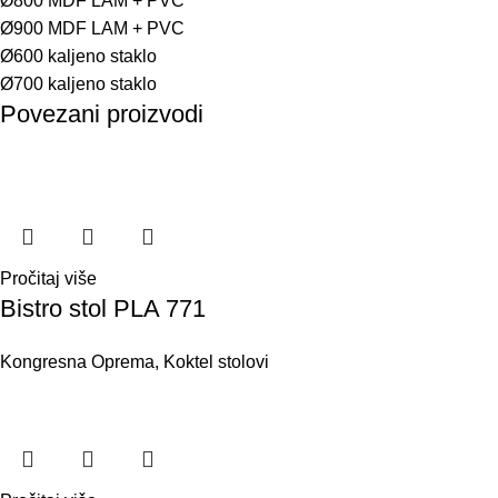
Ø800 MDF LAM + PVC
Ø900 MDF LAM + PVC
Ø600 kaljeno staklo
Ø700 kaljeno staklo
Povezani proizvodi
Pročitaj više
Bistro stol PLA 771
Kongresna Oprema
,
Koktel stolovi