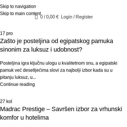
Skip to navigation
Skip to main content
0
/
0,00
€
Login / Register
17
pro
Zašto je posteljina od egipatskog pamuka
sinonim za luksuz i udobnost?
Posteljina igra ključnu ulogu u kvalitetnom snu, a egipatski
pamuk već desetljećima slovi za najbolji izbor kada su u
pitanju luksuz, u...
Continue reading
27
kol
Madrac Prestige – Savršen izbor za vrhunski
komfor u hotelima