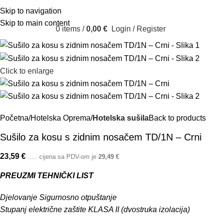
Skip to navigation
Skip to main content
0
items
/
0,00
€
Login / Register
Click to enlarge
Početna
Hotelska Oprema
Hotelska sušila
Back to products
Sušilo za kosu s zidnim nosačem TD/1N – Crni
23,59
€
..... cijena sa PDV-om je
29,49
€
PREUZMI TEHNIČKI LIST
Djelovanje Sigurnosno otpuštanje
Stupanj električne zaštite KLASA II (dvostruka izolacija)