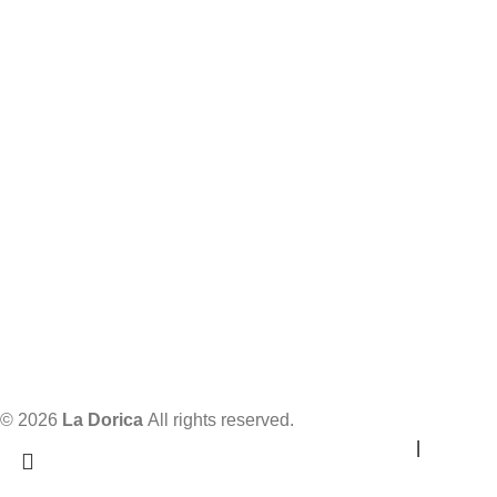
© 2026
La Dorica
All rights reserved.
info@ladorica.hr
|
o nama