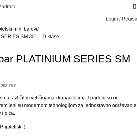
adraci
Login / Regist
telski mini barovi
M SERIES SM 301 – D klase
i bar PLATINIUM SERIES SM
e
208,75
€
su u različitim veličinama i kapacitetima. Izrađeni su od
 opremljeni su modernom tehnologijom za jednostavno održavanje
 i pića.
ijateljski )