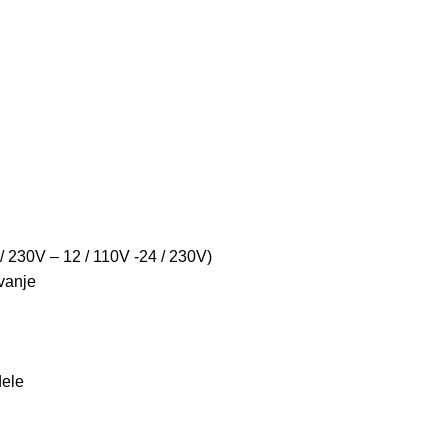
/ 230V – 12 / 110V -24 / 230V)
vanje
dele