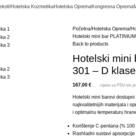
ekstil
Hotelska Kozmetika
Hotelska Oprema
Kongresna Oprema
M
Početna
Hotelska Oprema
Ho
Hotelski mini bar PLATINIU
Back to products
Hotelski min
301 – D klase
167,00
€
..... cijena sa PDV-om j
Hotelski mini barovi dostupni 
najkvalitetnijih materijala i
i optimalnu temperaturu hrane
Korištenje C-pentana (% 100 Pr
Rashladni sustavi apsorpcije