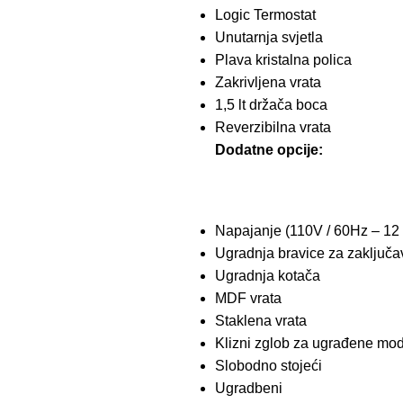
Logic Termostat
Unutarnja svjetla
Plava kristalna
polica
Zakrivljena
vrata
1,5 lt držača boca
Reverzibilna vrata
Dodatne opcije:
Napajanje (110V / 60Hz – 12 
Ugradnja bravice za zaključa
Ugradnja kotača
MDF vrata
Staklena vrata
Klizni zglob za ugrađene mo
Slobodno stojeći
Ugradbeni