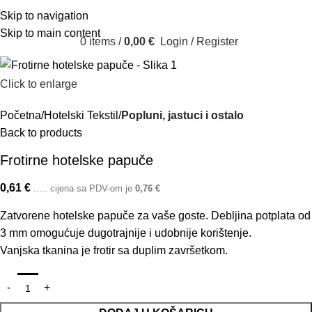
Skip to navigation
Skip to main content
0
items
/
0,00
€
Login / Register
Click to enlarge
Početna
Hotelski Tekstil
Popluni, jastuci i ostalo
Back to products
Frotirne hotelske papuče
0,61
€
..... cijena sa PDV-om je
0,76
€
Zatvorene hotelske papuče za vaše goste. Debljina potplata od
3 mm omogućuje dugotrajnije i udobnije korištenje.
Vanjska tkanina je frotir sa duplim završetkom.