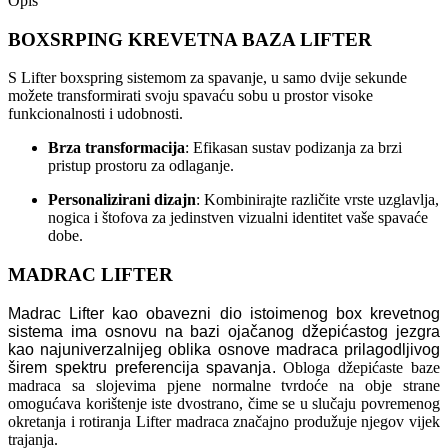
Opis
BOXSRPING KREVETNA BAZA LIFTER
S Lifter boxspring sistemom za spavanje, u samo dvije sekunde
možete transformirati svoju spavaću sobu u prostor visoke
funkcionalnosti i udobnosti.
Brza transformacija
: Efikasan sustav podizanja za brzi
pristup prostoru za odlaganje.
Personalizirani dizajn
: Kombinirajte različite vrste uzglavlja,
nogica i štofova za jedinstven vizualni identitet vaše spavaće
dobe.
MADRAC LIFTER
Madrac Lifter kao obavezni dio istoimenog box krevetnog
sistema ima osnovu na bazi ojačanog džepićastog jezgra
kao najuniverzalnijeg oblika osnove madraca prilagodljivog
širem spektru preferencija spavanja.
Obloga džepićaste baze
madraca sa slojevima pjene normalne tvrdoće na obje strane
omogućava korištenje iste dvostrano, čime se u slučaju povremenog
okretanja i rotiranja Lifter madraca značajno produžuje njegov vijek
trajanja.