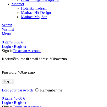
Madraci
Hotelski madraci
Madraci Hit Design
Madraci Moj San
Search
Wishlist
Menu
0
items
0,00
€
Login / Register
Sign in
Create an Account
Korisničko ime ili email adresa
*
Obavezno
Password
*
Obavezno
Log in
Lost your password?
Remember me
0
items
/
0,00
€
Login / Register
Sign in
Create an Account