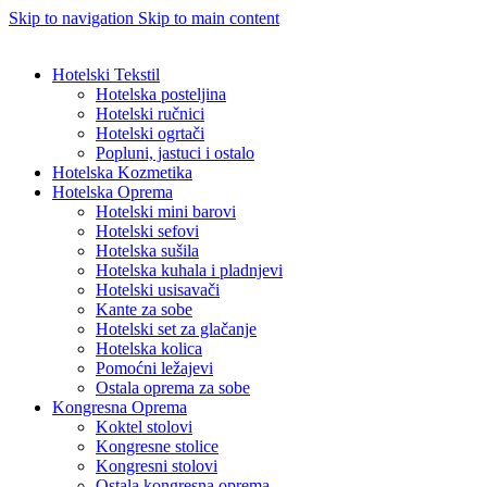
Skip to navigation
Skip to main content
Hotelski Tekstil
Hotelska posteljina
Hotelski ručnici
Hotelski ogrtači
Popluni, jastuci i ostalo
Hotelska Kozmetika
Hotelska Oprema
Hotelski mini barovi
Hotelski sefovi
Hotelska sušila
Hotelska kuhala i pladnjevi
Hotelski usisavači
Kante za sobe
Hotelski set za glačanje
Hotelska kolica
Pomoćni ležajevi
Ostala oprema za sobe
Kongresna Oprema
Koktel stolovi
Kongresne stolice
Kongresni stolovi
Ostala kongresna oprema