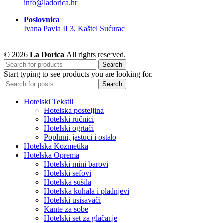
info@ladorica.hr
Poslovnica
Ivana Pavla II 3, Kaštel Sućurac
© 2026
La Dorica
All rights reserved.
Search
Start typing to see products you are looking for.
Search
Hotelski Tekstil
Hotelska posteljina
Hotelski ručnici
Hotelski ogrtači
Popluni, jastuci i ostalo
Hotelska Kozmetika
Hotelska Oprema
Hotelski mini barovi
Hotelski sefovi
Hotelska sušila
Hotelska kuhala i pladnjevi
Hotelski usisavači
Kante za sobe
Hotelski set za glačanje